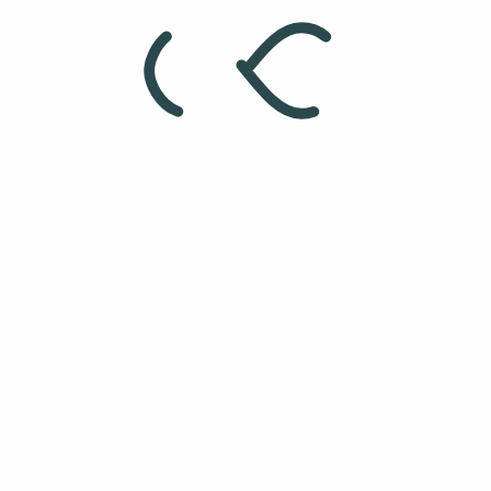
Siga o nosso Podcast
ção D,
a